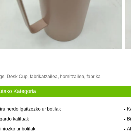
gs: Desk Cup, fabrikatzailea, hornitzailea, fabrika
utako Kategoria
iru herdoilgaitzezko ur botilak
K
gardo katiluak
B
niozko ur botilak
A