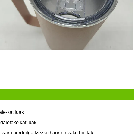
afe-katiluak
idaietako katiluak
ltzairu herdoilgaitzezko haurrentzako botilak