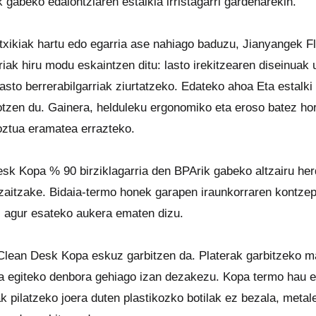
ik gabeko edalontziaren estalkia irristagarri gardenarekin.
txikiak hartu edo egarria ase nahiago baduzu, Jianyangek Fl
riak hiru modu eskaintzen ditu: lasto irekitzearen diseinuak u
lasto berrerabilgarriak ziurtatzeko. Edateko ahoa Eta estal
tzen du. Gainera, helduleku ergonomiko eta eroso batez horn
oztua eramatea errazteko.
sk Kopa % 90 birziklagarria den BPArik gabeko altzairu herd
zaitzake. Bidaia-termo honek garapen iraunkorraren kontzeptu
i agur esateko aukera ematen dizu.
lean Desk Kopa eskuz garbitzen da. Platerak garbitzeko m
 egiteko denbora gehiago izan dezakezu. Kopa termo hau et
k pilatzeko joera duten plastikozko botilak ez bezala, metale