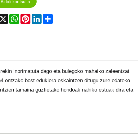
Bidali kontsulta
acebook
X
WhatsApp
Pinterest
LinkedIn
Share
rekin inprimatuta dago eta bulegoko mahaiko zaleentzat
64 ontzako bost edukiera eskaintzen ditugu zure edateko
ntzien tamaina guztietako hondoak nahiko estuak dira eta