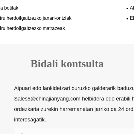
a botilak
A
iru herdoilgaitzezko janari-ontziak
E
airu herdoilgaitzezko matrazeak
Bidali kontsulta
Aipuari edo lankidetzari buruzko galderarik baduz
Sales5@chinajianyang.com helbidera edo erabili h
ordezkaria zurekin harremanetan jarriko da 24 or
interesagatik.