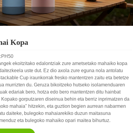
ai Kopa
l:PH50
angek ekoitzitako edalontziak zure ametsetako mahaiko kopa
daitezkeela uste dut. Ez dio axola zure eguna nola antolatu
tackable Cup iraunkorrak fresko mantentzen zaitu eta betetze
ua murrizten du. Geruza bikoitzeko hutseko isolamenduaren
uak edariak bero, hotza edo bero mantentzen ditu hainbat
 Kopako gorputzaren diseinua behin eta berriz inprimatzen da
goko mahaia" hitzekin, eta guztion begien aurrean nabarmen
ratu daiteke, bulegoko mahaiarekiko duzun maitasuna
menduz eta bulegoko mahaiko opari maitea bihurtuz.