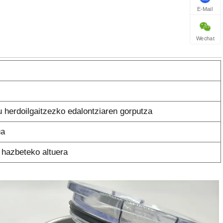
E-Mail
Wechat
u herdoilgaitzezko edalontziaren gorputza
ua
 hazbeteko altuera