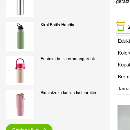
geratz
Kirol Botila Handia
Eduki
Kolor
Edateko botila eramangarriak
Kopak
Berm
Tama
Bidaiatzeko katilua lastoarekin