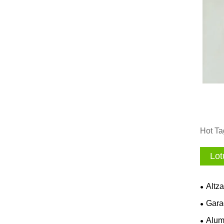
Hot Ta
Lot
Altza
Gara
Alumi