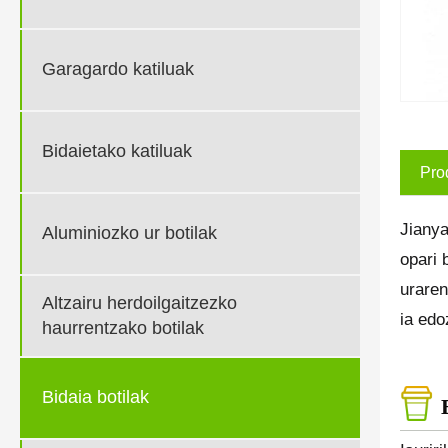
Garagardo katiluak
Bidaietako katiluak
Pro
Jianya
Aluminiozko ur botilak
opari 
uraren
Altzairu herdoilgaitzezko
ia edo
haurrentzako botilak
Bidaia botilak