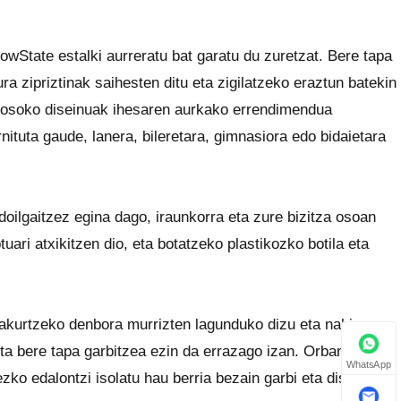
owState estalki aurreratu bat garatu du zuretzat. Bere tapa
ra zipriztinak saihesten ditu eta zigilatzeko eraztun batekin
ki osoko diseinuak ihesaren aurkako errendimendua
ituta gaude, lanera, bileretara, gimnasiora edo bidaietara
oilgaitzez egina dago, iraunkorra eta zure bizitza osoan
ari atxikitzen dio, eta botatzeko plastikozko botila eta
akurtzeko denbora murrizten lagunduko dizu eta nahi
a bere tapa garbitzea ezin da errazago izan. Orbanak eta
WhatsApp
zko edalontzi isolatu hau berria bezain garbi eta distiratsu