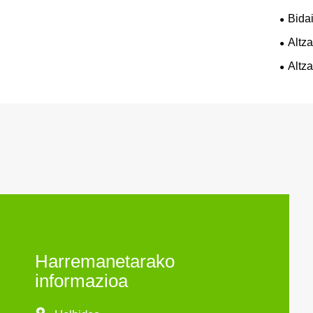
Bidai
Altza
Altz
Harremanetarako
informazioa
