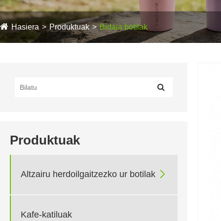
Hasiera
Produktuak
Bidaia botilak
Produktuak

Altzairu herdoilgaitzezko ur botilak
Kafe-katiluak