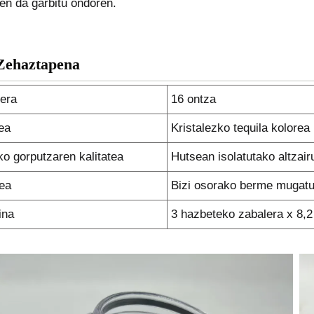
en da garbitu ondoren.
Zehaztapena
era
16 ontza
ea
Kristalezko tequila kolorea
o gorputzaren kalitatea
Hutsean isolatutako altzair
ea
Bizi osorako berme mugat
ina
3 hazbeteko zabalera x 8,2