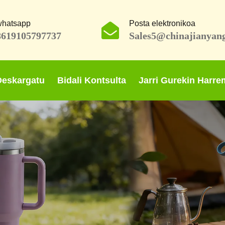
whatsapp
Posta elektronikoa
8619105797737
Sales5@chinajianyan
Deskargatu
Bidali Kontsulta
Jarri Gurekin Harr