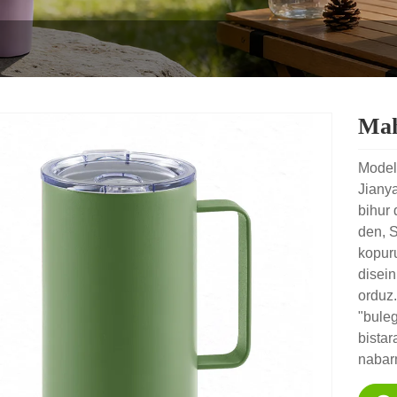
Mah
Mode
Jiany
bihur 
den, S
kopur
disein
orduz.
"bule
bista
nabar