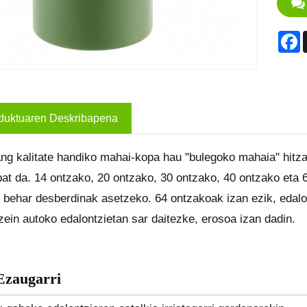
F
duktuaren Deskribapena
ng kalitate handiko mahai-kopa hau "bulegoko mahaia" hitza
bat da. 14 ontzako, 20 ontzako, 30 ontzako, 40 ontzako eta 
 behar desberdinak asetzeko. 64 ontzakoak izan ezik, edalo
zein autoko edalontzietan sar daitezke, erosoa izan dadin.
Ezaugarri