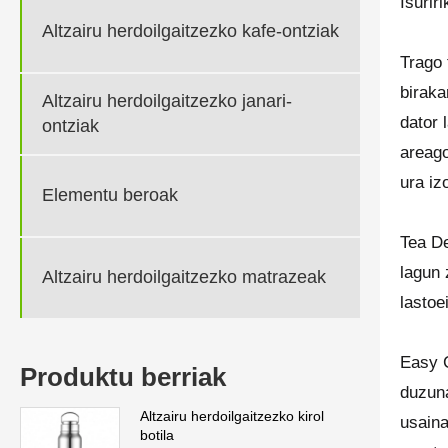
Isurir
Altzairu herdoilgaitzezko kafe-ontziak
Trago 
biraka
Altzairu herdoilgaitzezko janari-
dator 
ontziak
areago
ura iz
Elementu beroak
Tea De
lagun 
Altzairu herdoilgaitzezko matrazeak
lastoe
Easy C
Produktu berriak
duzuna
Altzairu herdoilgaitzezko kirol
usaina
botila