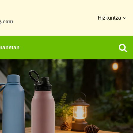
Hizkuntza
g.com
emanetan