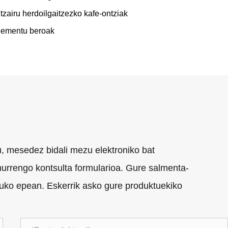
ltzairu herdoilgaitzezko kafe-ontziak
lementu beroak
u, mesedez bidali mezu elektroniko bat
urrengo kontsulta formularioa. Gure salmenta-
duko epean. Eskerrik asko gure produktuekiko